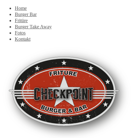
Home
Burger Bar
Fritüre
Burger Take Away
Fotos
Kontakt